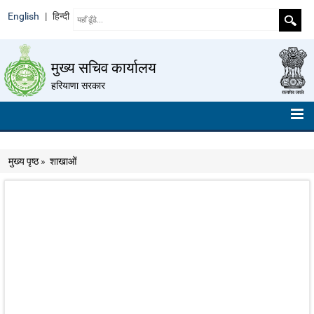
English
|
हिन्दी
मुख्य सचिव कार्यालय
हरियाणा सरकार
मुख्य पृष्ठ
मुख्य पृष्ठ
»
शाखाओं
हमारे बारे में
संगठन चार्ट
टेलीफ़ोन नंबर
निर्देशों का संग्रह
रोल ऑफ ऑनर
ईमेल आईडी