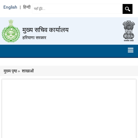
English
|
हिन्दी
मुख्य सचिव कार्यालय
हरियाणा सरकार
मुख्य पृष्ठ
मुख्य पृष्ठ
»
शाखाओं
हमारे बारे में
संगठन चार्ट
टेलीफ़ोन नंबर
निर्देशों का संग्रह
रोल ऑफ ऑनर
ईमेल आईडी