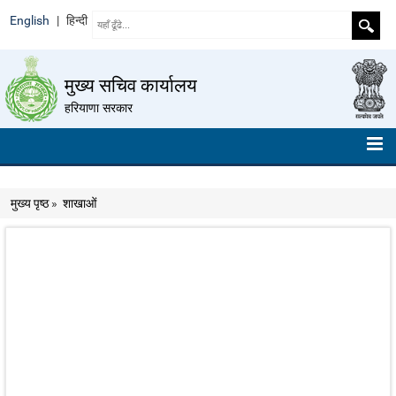
English
|
हिन्दी
मुख्य सचिव कार्यालय
हरियाणा सरकार
मुख्य पृष्ठ
मुख्य पृष्ठ
»
शाखाओं
हमारे बारे में
संगठन चार्ट
टेलीफ़ोन नंबर
निर्देशों का संग्रह
रोल ऑफ ऑनर
ईमेल आईडी