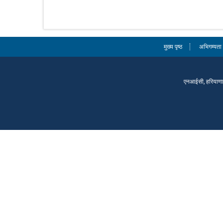
मुख्य पृष्ठ
अभिगम्यता 
एनआईसी, हरियाणा र